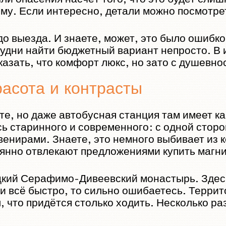
ому. Если интересно, детали можно посмотре
до выезда. И знаете, может, это было ошибк
 будни найти бюджетный вариант непросто. В 
казать, что комфорт люкс, но зато с душевно
расота и контрасты
те, но даже автобусная станция там имеет к
сь старинного и современного: с одной стор
увенирами. Знаете, это немного выбивает из 
тоянно отвлекают предложениями купить магни
кий Серафимо-Дивеевский монастырь. Здесь
и всё быстро, то сильно ошибаетесь. Террит
, что придётся столько ходить. Несколько ра