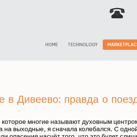
HOME
TECHNOLOGY
MARKETPLAC
 в Дивеево: правда о поезд
, которое многие называют духовным центром
а на выходные, я сначала колебался. С одно
ли опасения насчёт того, что это будет слиш