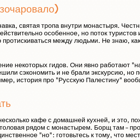
азочаровало)
навка, святая тропа внутри монастыря. Честно
действительно особенное, но поток туристов 
 протискиваться между людьми. Не знаю, как
ние некоторых гидов. Они явно работают "на
шили сэкономить и не брали экскурсию, но п
мер, история про "Русскую Палестину" вооб
ать
несколько кафе с домашней кухней, и это, по
оловая рядом с монастырем. Борщ там – про
инственное "но": готовьтесь к тому, что ме