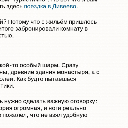
ть здесь
поездка в Дивеево
.
ой? Потому что с жильём пришлось
итоге забронировали комнату в
стью.
акой-то особый шарм. Сразу
оны, древние здания монастыря, а с
колеи. Как будто пытаешься
тики.
 нужно сделать важную оговорку:
ория огромная, и ноги реально
з пожалел, что не взял удобную