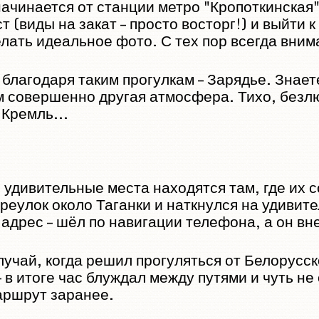
чинается от станции метро "Кропоткинская"
т (виды на закат – просто восторг!) и выйти
делать идеальное фото. С тех пор всегда вни
 благодаря таким прогулкам – Зарядье. Знает
м совершенно другая атмосфера. Тихо, безлю
 Кремль...
 удивительные места находятся там, где их 
ереулок около Таганки и наткнулся на удивит
адрес – шёл по навигации телефона, а он вн
случай, когда решил прогуляться от Белорус
– в итоге час блуждал между путями и чуть не
аршрут заранее.