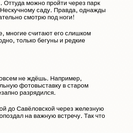
. Оттуда можно пройти через парк
 к Нескучному саду. Правда, однажды
мательно смотрю под ноги!
е, многие считают его слишком
дно, только бегуны и редкие
совсем не ждёшь. Например,
ельную фотовыставку в старом
езапно разрядился.
ской до Савёловской через железную
 опоздал на важную встречу. Так что