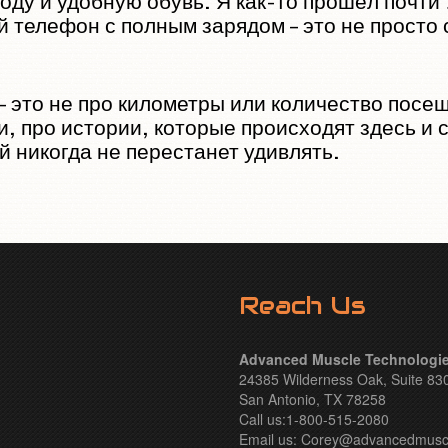
оду и удобную обувь. Я как-то прошёл почти 
 телефон с полным зарядом – это не просто 
е – это не про километры или количество по
и, про истории, которые происходят здесь и с
й никогда не перестанет удивлять.
Reach Us
Advanced Muscle Technologies
24385 Wilderness Oak, Suite 83
San Antonio, TX 78258
Call us:1-800-515-2080
Email us:
Corey@advancedmusc