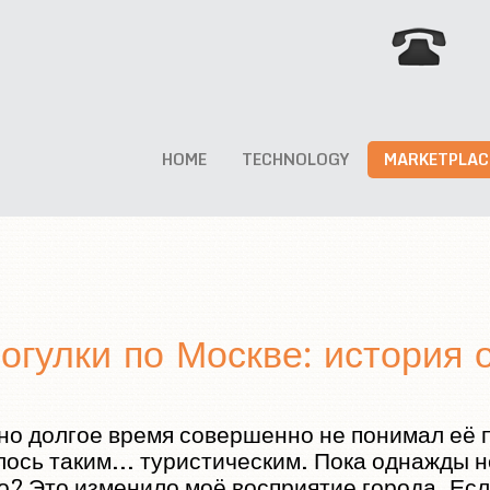
HOME
TECHNOLOGY
MARKETPLAC
гулки по Москве: история 
 но долгое время совершенно не понимал её 
алось таким... туристическим. Пока однажды 
что? Это изменило моё восприятие города. Ес