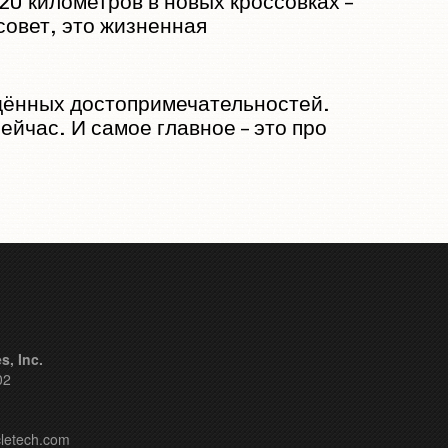
20 километров в новых кроссовках –
совет, это жизненная
сещённых достопримечательностей.
ейчас. И самое главное – это про
, Inc.
02
letech.com