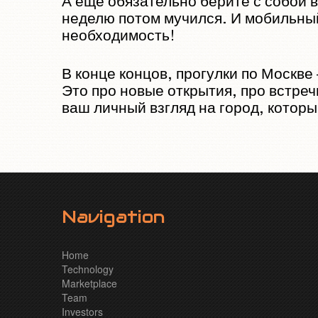
А ещё обязательно берите с собой в
неделю потом мучился. И мобильный
необходимость!
В конце концов, прогулки по Москв
Это про новые открытия, про встреч
ваш личный взгляд на город, которы
Navigation
Home
Technology
Marketplace
Team
Investors